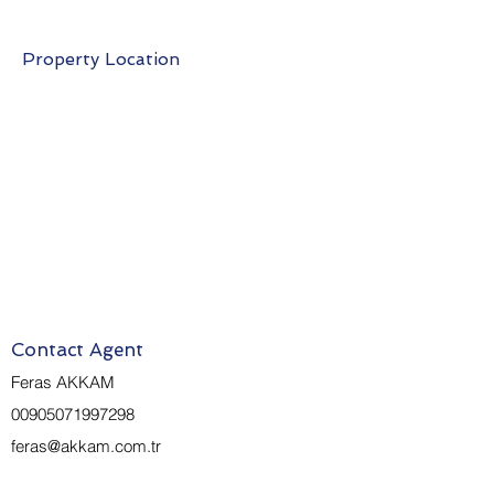
Property Location
Contact Agent
Feras AKKAM
00905071997298
feras@akkam.com.tr