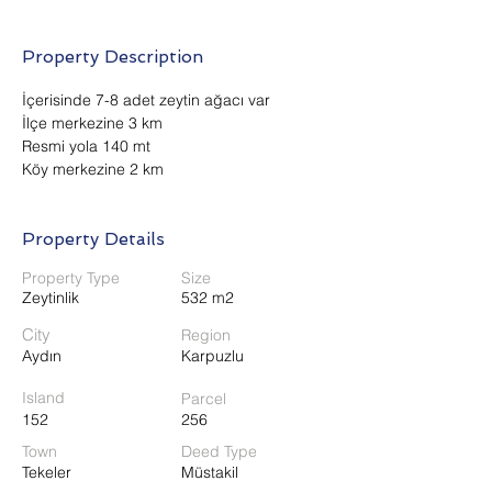
Property Description
İçerisinde 7-8 adet zeytin ağacı var
İlçe merkezine 3 km
Resmi yola 140 mt 
Köy merkezine 2 km
Property Details
Property Type
Size
Zeytinlik
532 m2
City
Region
Aydın
Karpuzlu
Island
Parcel
152
256
Town
Deed Type
Tekeler
Müstakil