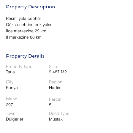
Property Description
Resmi yola cepheli
Göksu nehrine çok yakın
İlçe merkezine 29 km
İl merkezine 86 km
Property Details
Property Type
Size
Tarla
9.487 M2
City
Region
Konya
Hadim
Island
Parcel
297
5
Town
Deed Type
Dülgerler
Müstakil