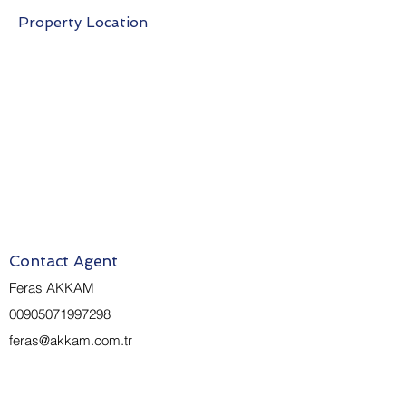
Property Location
Contact Agent
Feras AKKAM
00905071997298
feras@akkam.com.tr