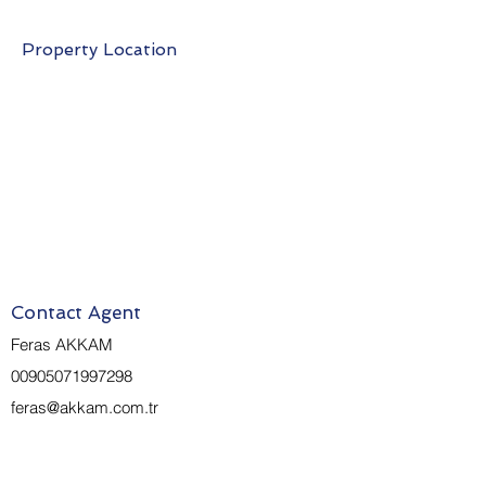
Property Location
Contact Agent
Feras AKKAM
00905071997298
feras@akkam.com.tr