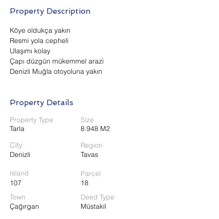
Property Description
Köye oldukça yakın
Resmi yola cepheli 
Ulaşımı kolay
Çapı düzgün mükemmel arazi
Denizli Muğla otoyoluna yakın
Property Details
Property Type
Size
Tarla
8.948 M2
City
Region
Denizli
Tavas
Island
Parcel
107
18
Town
Deed Type
Çağırgan
Müstakil