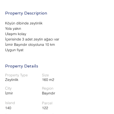
Property Description
Köyün dibinde zeytinlik
Yola yakın
Ulaşımı kolay
İçerisinde 3 adet zeytin ağacı var
İzmir Bayındır otoyoluna 10 km
Uygun fiyat
Property Details
Property Type
Size
Zeytinlik
160 m2
City
Region
İzmir
Bayındır
Island
Parcel
140
122