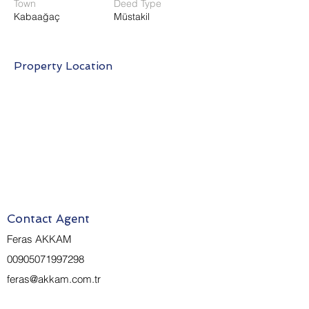
Town
Deed Type
Kabaağaç
Müstakil
Property Location
Contact Agent
Feras AKKAM
00905071997298
feras@akkam.com.tr