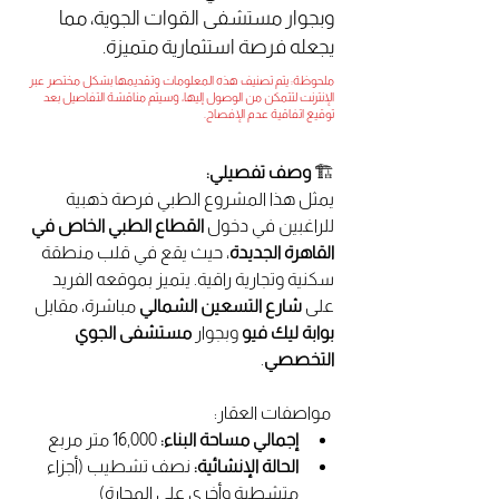
وبجوار مستشفى القوات الجوية، مما
يجعله فرصة استثمارية متميزة.
ملحوظة: يتم تصنيف هذه المعلومات وتقديمها بشكل مختصر عبر
الإنترنت لتتمكن من الوصول إليها، وسيتم مناقشة التفاصيل بعد
توقيع اتفاقية عدم الإفصاح.
🏗️ 
وصف تفصيلي:
يمثل هذا المشروع الطبي فرصة ذهبية 
للراغبين في دخول 
القطاع الطبي الخاص في 
القاهرة الجديدة
، حيث يقع في قلب منطقة 
سكنية وتجارية راقية. يتميز بموقعه الفريد 
على 
شارع التسعين الشمالي
 مباشرة، مقابل 
بوابة ليك فيو
 وبجوار 
مستشفى الجوي 
التخصصي
.
 مواصفات العقار:
إجمالي مساحة البناء:
 16,000 متر مربع
الحالة الإنشائية:
 نصف تشطيب (أجزاء 
متشطبة وأخرى على المحارة)