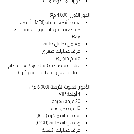
دورات مياه وخدمات
الدور الأول (4,000 م²):
وحدة أشعة شاملة (MRI – أشعة 
مقطعية – موجات فوق صوتية – X-
Ray)
معامل تحاليل طبية
غرف عمليات صغرى
قسم طوارئ
عيادات تخصصية (نساء وولادة – عظام 
– قلب – مخ وأعصاب – أنف وأذن)
الأدوار العلوية الأربعة (6,000 م²):
4 أجنحة VIP
20 غرفة مفردة
10 غرف مزدوجة
وحدة عناية مركزة (ICU)
وحدة رعاية قلبية (CCU)
غرف عمليات رئيسية